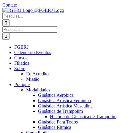
Ir
Contato
para
Facebook
Instagram
YouTube
Facebook
o
-
Procurar
conteúdo
Grupo
por:
Procurar
por:
FGERJ
Calendário Eventos
Cursos
Filiados
Sobre
Eu Acredito
Missão
Pratique
Modalidades
Ginástica Aeróbica
Ginástica Artística Feminina
Ginástica Artística Masculina
Ginástica de Trampolim
História de Ginástica de Trampolim
Ginástica Para Todos
Ginástica Rítmica
Onde Praticar