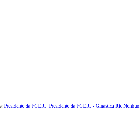
.
s:
Presidente da FGERJ
,
Presidente da FGERJ - Ginástica Rio
|
Nenhum