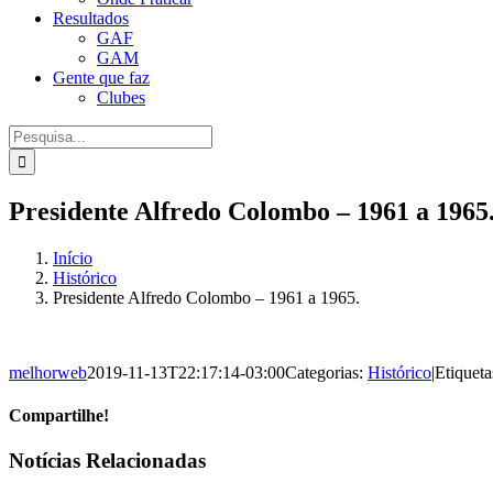
Resultados
GAF
GAM
Gente que faz
Clubes
Procurar
por:
Presidente Alfredo Colombo – 1961 a 1965
Início
Histórico
Presidente Alfredo Colombo – 1961 a 1965.
melhorweb
2019-11-13T22:17:14-03:00
Categorias:
Histórico
|
Etiqueta
Compartilhe!
Facebook
X
WhatsApp
E-
Notícias Relacionadas
mail