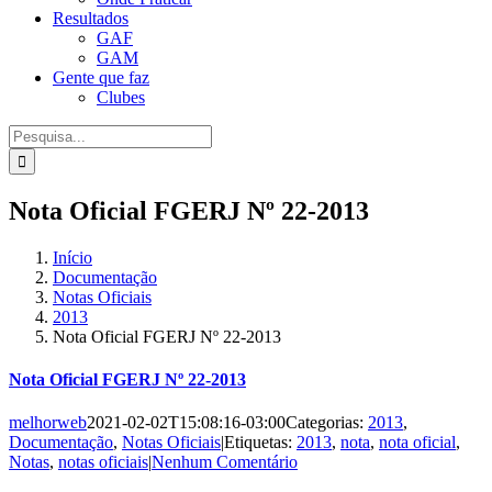
Resultados
GAF
GAM
Gente que faz
Clubes
Procurar
por:
Nota Oficial FGERJ Nº 22-2013
Início
Documentação
Notas Oficiais
2013
Nota Oficial FGERJ Nº 22-2013
Nota Oficial FGERJ Nº 22-2013
melhorweb
2021-02-02T15:08:16-03:00
Categorias:
2013
,
Documentação
,
Notas Oficiais
|
Etiquetas:
2013
,
nota
,
nota oficial
,
Notas
,
notas oficiais
|
Nenhum Comentário