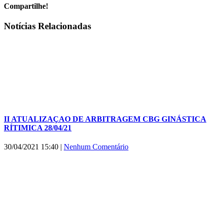
Compartilhe!
Facebook
X
WhatsApp
E-
Notícias Relacionadas
mail
II ATUALIZAÇAO DE ARBITRAGEM CBG GINÁSTICA
RÍTIMICA 28/04/21
30/04/2021 15:40
|
Nenhum Comentário