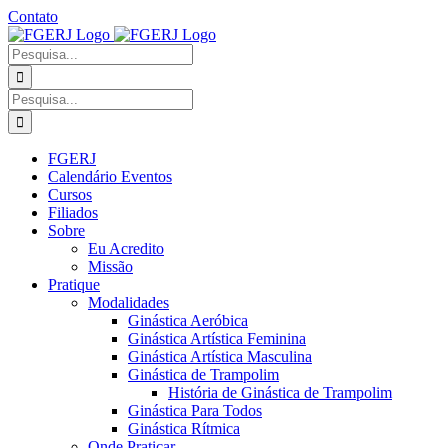
Ir
Contato
para
Facebook
Instagram
YouTube
Facebook
o
-
Procurar
conteúdo
Grupo
por:
Procurar
por:
FGERJ
Calendário Eventos
Cursos
Filiados
Sobre
Eu Acredito
Missão
Pratique
Modalidades
Ginástica Aeróbica
Ginástica Artística Feminina
Ginástica Artística Masculina
Ginástica de Trampolim
História de Ginástica de Trampolim
Ginástica Para Todos
Ginástica Rítmica
Onde Praticar