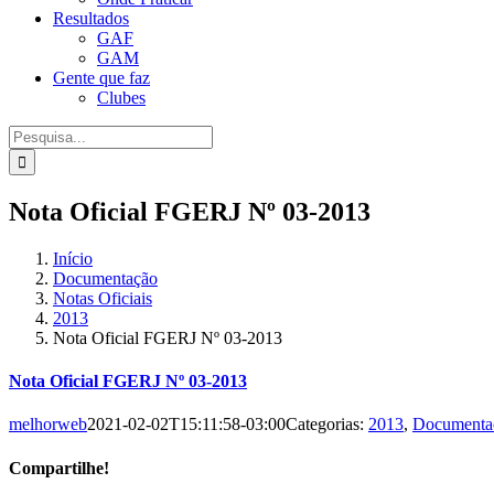
Resultados
GAF
GAM
Gente que faz
Clubes
Procurar
por:
Nota Oficial FGERJ Nº 03-2013
Início
Documentação
Notas Oficiais
2013
Nota Oficial FGERJ Nº 03-2013
Nota Oficial FGERJ Nº 03-2013
melhorweb
2021-02-02T15:11:58-03:00
Categorias:
2013
,
Documenta
Compartilhe!