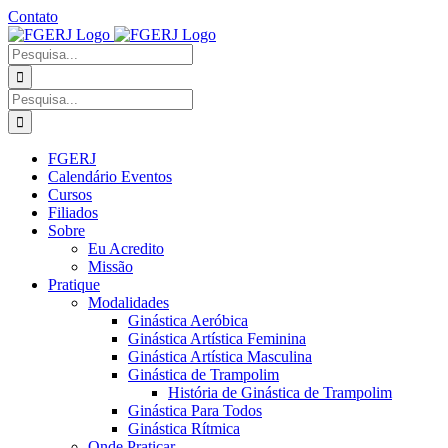
Ir
Contato
para
Facebook
Instagram
YouTube
Facebook
o
-
Procurar
conteúdo
Grupo
por:
Procurar
por:
FGERJ
Calendário Eventos
Cursos
Filiados
Sobre
Eu Acredito
Missão
Pratique
Modalidades
Ginástica Aeróbica
Ginástica Artística Feminina
Ginástica Artística Masculina
Ginástica de Trampolim
História de Ginástica de Trampolim
Ginástica Para Todos
Ginástica Rítmica
Onde Praticar