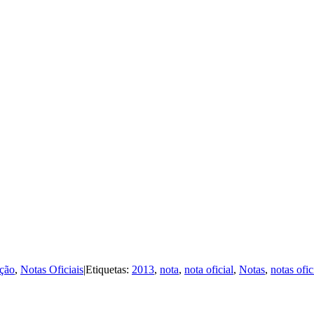
ção
,
Notas Oficiais
|
Etiquetas:
2013
,
nota
,
nota oficial
,
Notas
,
notas ofic