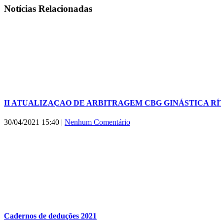
Facebook
X
WhatsApp
E-
Notícias Relacionadas
mail
II ATUALIZAÇAO DE ARBITRAGEM CBG GINÁSTICA RÍTI
30/04/2021 15:40
|
Nenhum Comentário
Cadernos de deduções 2021