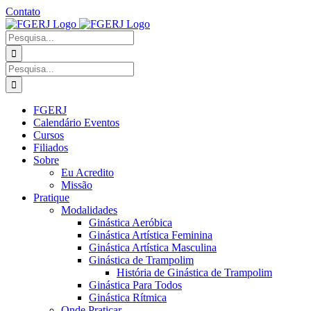
Ir
Contato
para
Facebook
Instagram
YouTube
Facebook
o
-
Procurar
conteúdo
Grupo
por:
Procurar
por:
FGERJ
Calendário Eventos
Cursos
Filiados
Sobre
Eu Acredito
Missão
Pratique
Modalidades
Ginástica Aeróbica
Ginástica Artística Feminina
Ginástica Artística Masculina
Ginástica de Trampolim
História de Ginástica de Trampolim
Ginástica Para Todos
Ginástica Rítmica
Onde Praticar