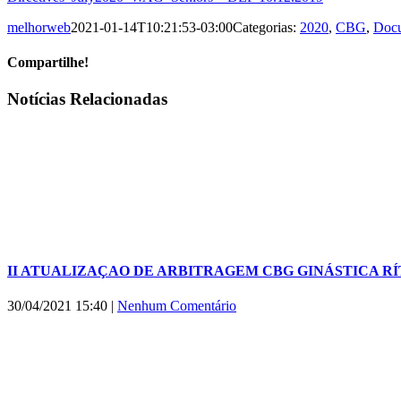
melhorweb
2021-01-14T10:21:53-03:00
Categorias:
2020
,
CBG
,
Doc
Compartilhe!
Facebook
X
WhatsApp
E-
Notícias Relacionadas
mail
II ATUALIZAÇAO DE ARBITRAGEM CBG GINÁSTICA RÍTI
30/04/2021 15:40
|
Nenhum Comentário