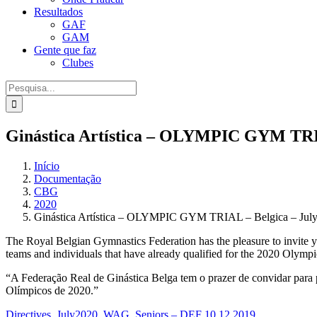
Resultados
GAF
GAM
Gente que faz
Clubes
Procurar
por:
Ginástica Artística – OLYMPIC GYM TRIA
Início
Documentação
CBG
2020
Ginástica Artística – OLYMPIC GYM TRIAL – Belgica – Jul
The Royal Belgian Gymnastics Federation has the pleasure to invite y
teams and individuals that have already qualified for the 2020 Olymp
“A Federação Real de Ginástica Belga tem o prazer de convidar para pa
Olímpicos de 2020.”
Directives_July2020_WAG_Seniors – DEF 10.12.2019