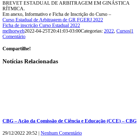
BREVET ESTADUAL DE ARBITRAGEM EM GINÁSTICA
RÍTMICA.
Em anexo, Informativo e Ficha de Inscrição do Curso –
Curso Estadual de Arbitragem de GR FGERJ 2022
Ficha de inscrição Curso Estadual 2022
melhorweb
2022-04-25T20:41:03-03:00
Categorias:
2022
,
Cursos
|
1
Comentário
Compartilhe!
Facebook
X
WhatsApp
E-
Notícias Relacionadas
mail
CBG – Ação da Comissão de Ciência e Educação (CCE) – CBG
29/12/2022 20:52
|
Nenhum Comentário