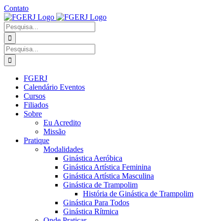
Ir
Contato
para
Facebook
Instagram
YouTube
Facebook
o
-
Procurar
conteúdo
Grupo
por:
Procurar
por:
FGERJ
Calendário Eventos
Cursos
Filiados
Sobre
Eu Acredito
Missão
Pratique
Modalidades
Ginástica Aeróbica
Ginástica Artística Feminina
Ginástica Artística Masculina
Ginástica de Trampolim
História de Ginástica de Trampolim
Ginástica Para Todos
Ginástica Rítmica
Onde Praticar