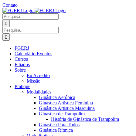
Ir
Contato
para
Facebook
Instagram
YouTube
Facebook
o
-
Procurar
conteúdo
Grupo
por:
Procurar
por:
FGERJ
Calendário Eventos
Cursos
Filiados
Sobre
Eu Acredito
Missão
Pratique
Modalidades
Ginástica Aeróbica
Ginástica Artística Feminina
Ginástica Artística Masculina
Ginástica de Trampolim
História de Ginástica de Trampolim
Ginástica Para Todos
Ginástica Rítmica
Onde Praticar