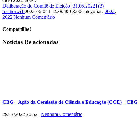
ciclo 2022-2024.
Deliberação do Comitê de Eleição [31.05.2022] (3)
melhorweb
2022-06-04T12:38:49-03:00
Categorias:
2022
,
2022
|
Nenhum Comentário
Compartilhe!
Facebook
X
WhatsApp
E-
Notícias Relacionadas
mail
CBG – Ação da Comissão de Ciência e Educação (CCE) – CBG
29/12/2022 20:52
|
Nenhum Comentário