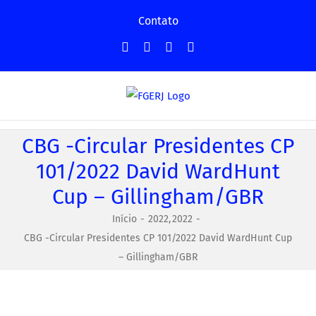
Ir
Contato
para
Facebook
Instagram
YouTube
Facebook
o
-
conteúdo
Grupo
CBG -Circular Presidentes CP
101/2022 David WardHunt
Cup – Gillingham/GBR
Início
2022
2022
CBG -Circular Presidentes CP 101/2022 David WardHunt Cup
– Gillingham/GBR