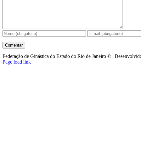
Federação de Ginástica do Estado do Rio de Janeiro © | Desenvolvid
Facebook
Instagram
YouTube
Facebook
Page load link
-
Ir
Grupo
para
cima