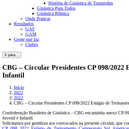
História de Ginástica de Trampolim
Ginástica Para Todos
Ginástica Rítmica
Onde Praticar
Resultados
GAF
GAM
Gente que faz
Clubes
Ir para...
CBG – Circular Presidentes CP 098/2022 
Infantil
Início
2022
2022
CBG – Circular Presidentes CP 098/2022 Estágio de Treinamen
Confederação Brasileira de Ginástica – CBG encaminha anexo CP 098/
Juvenil e Infantil.
Solicitamos por gentileza aos convocados na presente circular, que co
CP_098_2022_Estágio_de_Treinamento_Campeonato_Sul_America