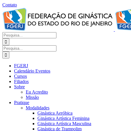
Ir
Contato
para
Facebook
Instagram
YouTube
Facebook
o
-
conteúdo
Grupo
Procurar
por:
Procurar
por:
FGERJ
Calendário Eventos
Cursos
Filiados
Sobre
Eu Acredito
Missão
Pratique
Modalidades
Ginástica Aeróbica
Ginástica Artística Feminina
Ginástica Artística Masculina
Ginástica de Trampolim