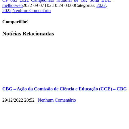
CP_083_2022_Campeonato_Mundial_de_GR_Sofia_BUL_
melhorweb
2022-09-07T02:10:29-03:00
Categorias:
2022
,
2022
|
Nenhum Comentário
Compartilhe!
Facebook
X
WhatsApp
E-
Notícias Relacionadas
mail
CBG – Ação da Comissão de Ciência e Educação (CCE) – CBG
29/12/2022 20:52
|
Nenhum Comentário