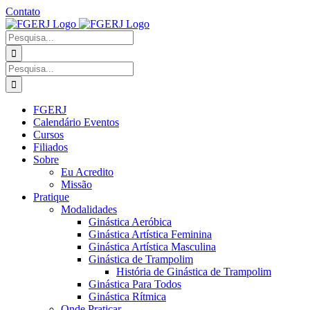
Ir
Contato
para
Facebook
Instagram
YouTube
Facebook
o
-
Procurar
conteúdo
Grupo
por:
Procurar
por:
FGERJ
Calendário Eventos
Cursos
Filiados
Sobre
Eu Acredito
Missão
Pratique
Modalidades
Ginástica Aeróbica
Ginástica Artística Feminina
Ginástica Artística Masculina
Ginástica de Trampolim
História de Ginástica de Trampolim
Ginástica Para Todos
Ginástica Rítmica
Onde Praticar