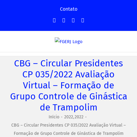
Ir
Contato
para
Facebook
Instagram
YouTube
Facebook
o
-
conteúdo
Grupo
CBG – Circular Presidentes
CP 035/2022 Avaliação
Virtual – Formação de
Grupo Controle de Ginástica
de Trampolim
Início
2022
2022
CBG – Circular Presidentes CP 035/2022 Avaliação Virtual –
Formação de Grupo Controle de Ginástica de Trampolim