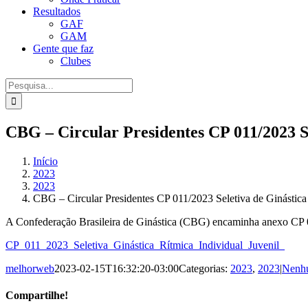
Resultados
GAF
GAM
Gente que faz
Clubes
Procurar
por:
CBG – Circular Presidentes CP 011/2023 Se
Início
2023
2023
CBG – Circular Presidentes CP 011/2023 Seletiva de Ginástica 
A Confederação Brasileira de Ginástica (CBG) encaminha anexo CP 011
CP_011_2023_Seletiva_Ginástica_Rítmica_Individual_Juvenil_
melhorweb
2023-02-15T16:32:20-03:00
Categorias:
2023
,
2023
|
Nenh
Compartilhe!