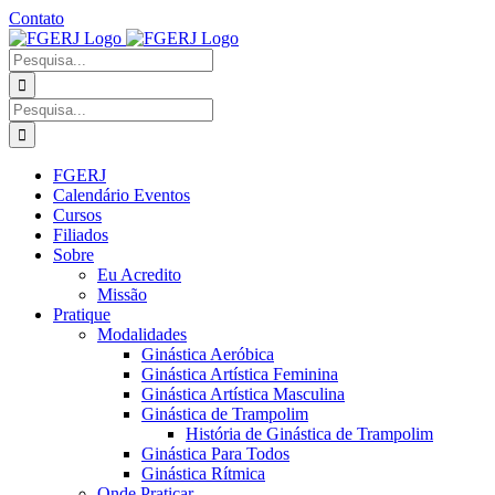
Ir
Contato
para
Facebook
Instagram
YouTube
Facebook
o
-
Procurar
conteúdo
Grupo
por:
Procurar
por:
FGERJ
Calendário Eventos
Cursos
Filiados
Sobre
Eu Acredito
Missão
Pratique
Modalidades
Ginástica Aeróbica
Ginástica Artística Feminina
Ginástica Artística Masculina
Ginástica de Trampolim
História de Ginástica de Trampolim
Ginástica Para Todos
Ginástica Rítmica
Onde Praticar