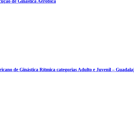
ução de Ginástica Aeróbica
cano de Ginástica Rítmica categorias Adulto e Juvenil – Guada