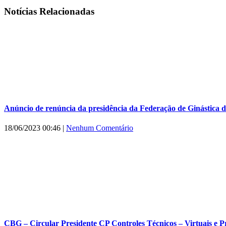
Facebook
X
WhatsApp
E-
Notícias Relacionadas
mail
Anúncio de renúncia da presidência da Federação de Ginástica d
18/06/2023 00:46
|
Nenhum Comentário
CBG – Circular Presidente CP Controles Técnicos – Virtuais e P