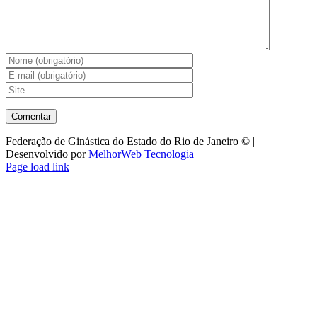
Federação de Ginástica do Estado do Rio de Janeiro © |
Desenvolvido por
MelhorWeb Tecnologia
Facebook
Instagram
YouTube
Facebook
Page load link
-
Ir
Grupo
para
cima