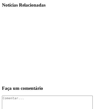
Facebook
X
WhatsApp
E-
Notícias Relacionadas
mail
Faça um comentário
Comentar