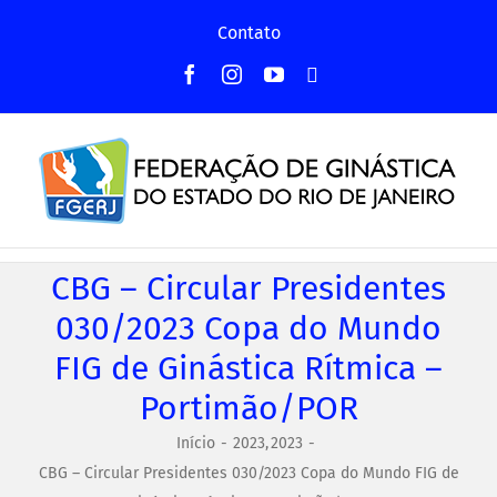
Ir
Contato
para
Facebook
Instagram
YouTube
Facebook
o
-
conteúdo
Grupo
CBG – Circular Presidentes
030/2023 Copa do Mundo
FIG de Ginástica Rítmica –
Portimão/POR
Início
2023
2023
CBG – Circular Presidentes 030/2023 Copa do Mundo FIG de