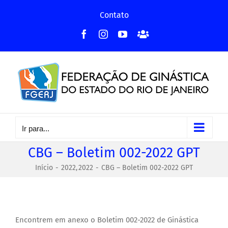
Ir
Contato
para
Facebook
Instagram
YouTube
Facebook
o
-
conteúdo
Grupo
Ir para...
CBG – Boletim 002-2022 GPT
Início
2022
2022
CBG – Boletim 002-2022 GPT
Encontrem em anexo o Boletim 002-2022 de Ginástica