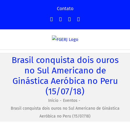
Ir
Contato
para
Facebook
Instagram
YouTube
Facebook
o
-
conteúdo
Grupo
Brasil conquista dois ouros
no Sul Americano de
Ginástica Aeróbica no Peru
(15/07/18)
Início
Eventos
Brasil conquista dois ouros no Sul Americano de Ginástica
Aeróbica no Peru (15/07/18)