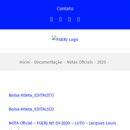
Ir
Contato
para
Facebook
Instagram
YouTube
Facebook
o
-
conteúdo
Grupo
Início
Documentação
Notas Oficiais
2020
Bolsa Atleta_EDITAL1(1)
Bolsa Atleta_EDITAL1(2)
NOTA Oficial – FGERJ Nº 03-2020 – LUTO – Jacques Louis